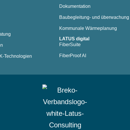
Dokumentation
Baubegleitung- und überwachung
Kommunale Wärmeplanung
atung
LATUS digital
FiberSuite
on
FiberProof AI
TK-Technologien